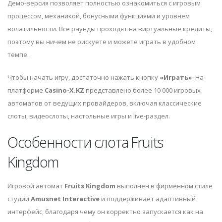
Демо-версия позволяет полностью ознакомиться с игровым
процессом, механикой, бонусными функциями и уровнем
волатильности. Все раунды проходят на виртуальные кредиты,
поэтому вы ничем не рискуете и можете играть в удобном
темпе.
Чтобы начать игру, достаточно нажать кнопку
«Играть»
. На
платформе
Casino-X.KZ
представлено более 10 000 игровых
автоматов от ведущих провайдеров, включая классические
слоты, видеослоты, настольные игры и live-раздел.
Особенности слота Fruits
Kingdom
Игровой автомат
Fruits Kingdom
выполнен в фирменном стиле
студии
Amusnet Interactive
и поддерживает адаптивный
интерфейс, благодаря чему он корректно запускается как на