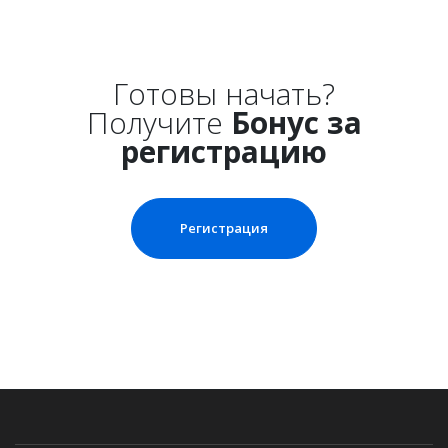
Готовы начать?
Получите
Бонус за
регистрацию
Регистрация