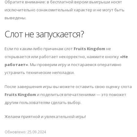
Обратите внимание: в бесплатной версии выигрыши носят
исключительно ознакомительный характер и не могут быть
выведены.
Слот не запускается?
Если по каким-либо причинам слот
Fruits Kingdom
не
открывается или работает некорректно, нажмите кнопку
«Не
работает»
. Мы проверим игру и постараемся оперативно
устранить технические неполадки.
После завершения игры вы можете оставить свою оценку слота
Fruits Kingdom
и поделиться впечатлениями — это поможет
другим пользователям сделать выбор.
Желаем приятной и увлекательной игры!
Обновлено:
25.09.2024