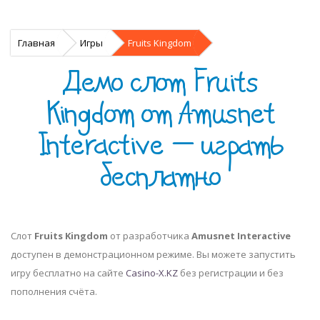
Главная
Игры
Fruits Kingdom
Демо слот Fruits
Kingdom от Amusnet
Interactive — играть
бесплатно
Слот
Fruits Kingdom
от разработчика
Amusnet Interactive
доступен в демонстрационном режиме. Вы можете запустить
игру бесплатно на сайте
Casino-X.KZ
без регистрации и без
пополнения счёта.