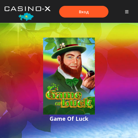
Вход
Game Of Luck