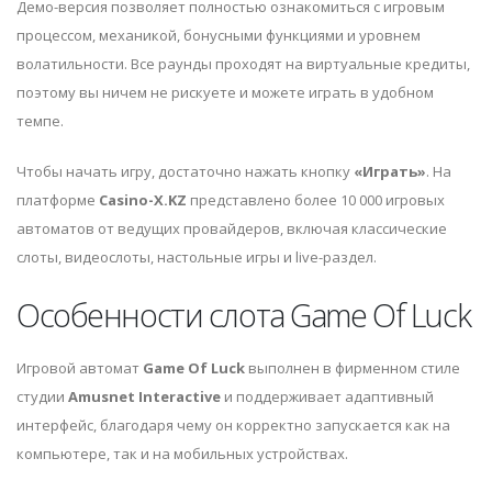
Демо-версия позволяет полностью ознакомиться с игровым
процессом, механикой, бонусными функциями и уровнем
волатильности. Все раунды проходят на виртуальные кредиты,
поэтому вы ничем не рискуете и можете играть в удобном
темпе.
Чтобы начать игру, достаточно нажать кнопку
«Играть»
. На
платформе
Casino-X.KZ
представлено более 10 000 игровых
автоматов от ведущих провайдеров, включая классические
слоты, видеослоты, настольные игры и live-раздел.
Особенности слота Game Of Luck
Игровой автомат
Game Of Luck
выполнен в фирменном стиле
студии
Amusnet Interactive
и поддерживает адаптивный
интерфейс, благодаря чему он корректно запускается как на
компьютере, так и на мобильных устройствах.