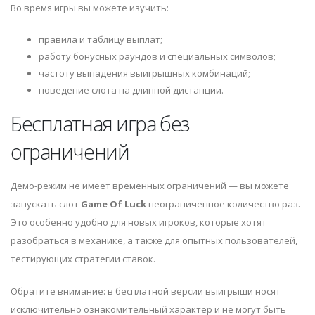
Во время игры вы можете изучить:
правила и таблицу выплат;
работу бонусных раундов и специальных символов;
частоту выпадения выигрышных комбинаций;
поведение слота на длинной дистанции.
Бесплатная игра без
ограничений
Демо-режим не имеет временных ограничений — вы можете
запускать слот
Game Of Luck
неограниченное количество раз.
Это особенно удобно для новых игроков, которые хотят
разобраться в механике, а также для опытных пользователей,
тестирующих стратегии ставок.
Обратите внимание: в бесплатной версии выигрыши носят
исключительно ознакомительный характер и не могут быть