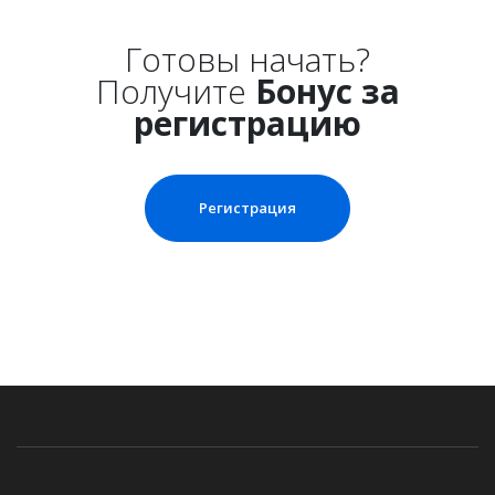
Готовы начать?
Получите
Бонус за
регистрацию
Регистрация