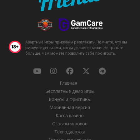
Азартные игры призваны развлекать. Помните, что вы
рискуете деньгами, когда делаете ставки. Не тратьте
больше, чем можете позволить себе проиграть.
Главная
Бесплатные демо игры
Бонусы и Фриспины
Мобильная версия
Касса казино
Отзывы игроков
Техподдержка
Актуальное зеркало