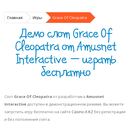
Главная
Игры
Grace Of Cleopatra
Демо слот Grace Of
Cleopatra от Amusnet
Interactive — играть
бесплатно
Слот
Grace Of Cleopatra
от разработчика
Amusnet
Interactive
доступен в демонстрационном режиме. Вы можете
запустить игру бесплатно на сайте
Casino-X.KZ
без регистрации
и без пополнения счёта.