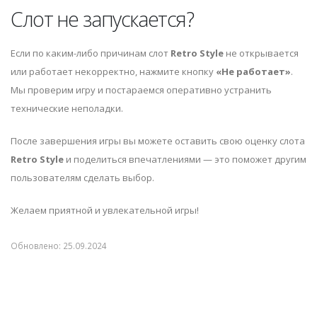
Слот не запускается?
Если по каким-либо причинам слот
Retro Style
не открывается
или работает некорректно, нажмите кнопку
«Не работает»
.
Мы проверим игру и постараемся оперативно устранить
технические неполадки.
После завершения игры вы можете оставить свою оценку слота
Retro Style
и поделиться впечатлениями — это поможет другим
пользователям сделать выбор.
Желаем приятной и увлекательной игры!
Обновлено:
25.09.2024