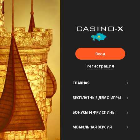
Вход
Регистрация
ГЛАВНАЯ
БЕСПЛАТНЫЕ ДЕМО ИГРЫ
БОНУСЫ И ФРИСПИНЫ
МОБИЛЬНАЯ ВЕРСИЯ