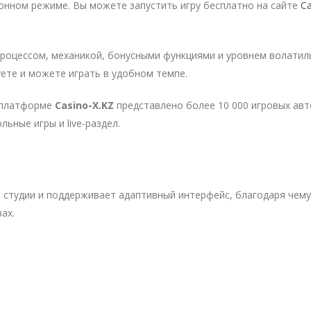
онном режиме. Вы можете запустить игру бесплатно на сайте
Ca
роцессом, механикой, бонусными функциями и уровнем волатиль
уете и можете играть в удобном темпе.
 платформе
Casino-X.KZ
представлено более 10 000 игровых ав
ьные игры и live-раздел.
 студии
и поддерживает адаптивный интерфейс, благодаря чему
ах.