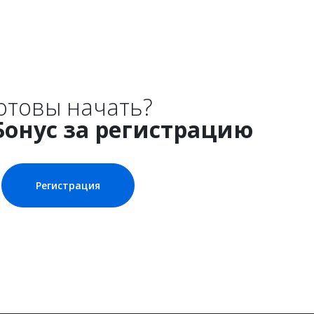
отовы начать?
Бонус за регистрацию
Регистрация