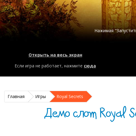
Нажимая "Запустить
Открыть на весь экран
Если игра не работает, нажмите
сюда
Главная
Игры
Royal Secrets
Демо слот Royal S