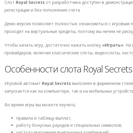
Слот
Royal Secrets
от разработчика
доступен в демонстраци
регистрации и без пополнения счёта.
Демо-версия позволяет полностью ознакомиться с игровым п
проходят на виртуальные кредиты, поэтому вы ничем не риск
Чтобы начать игру, достаточно нажать кнопку
«Играть»
. На
провайдеров, включая классические слоты, видеослоты, настол
Особенности слота Royal Secrets
Игровой автомат
Royal Secrets
выполнен в фирменном стиле
запускается как на компьютере, так и на мобильных устройств
Во время игры вы можете изучить:
правила и таблицу выплат;
работу бонусных раундов и специальных символов;
частоту выпадения выигрышных комбинаций;