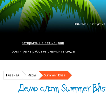
Нажимая "Запустить
Открыть на весь экран
Если игра не работает, нажмите
сюда
Главная
Игры
Summer Bliss
Демо слот Summer Blis