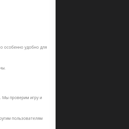
то особенно удобно для
ны.
. Мы проверим игру и
ругим пользователям