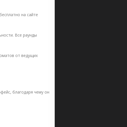
бесплатно на сайте
ности. Все раунды
томатов от ведущих
фейс, благодаря чему он