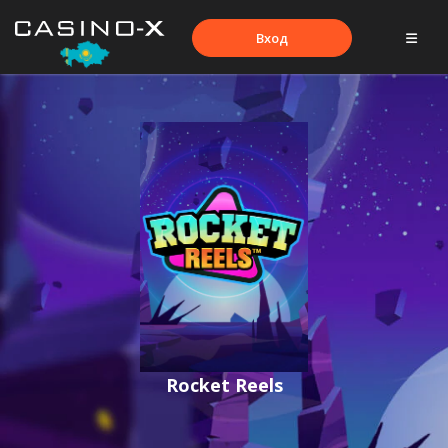
Вход
Rocket Reels