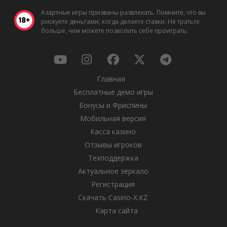
Азартные игры призваны развлекать. Помните, что вы
рискуете деньгами, когда делаете ставки. Не тратьте
больше, чем можете позволить себе проиграть.
Главная
Бесплатные демо игры
Бонусы и Фриспины
Мобильная версия
Касса казино
Отзывы игроков
Техподдержка
Актуальное зеркало
Регистрация
Скачать Casino-X.KZ
Карта сайта