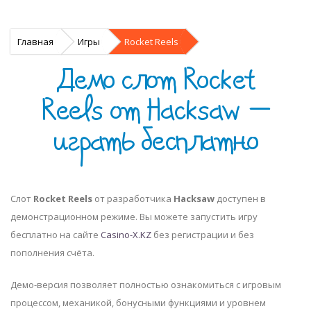
Главная
Игры
Rocket Reels
Демо слот Rocket
Reels от Hacksaw —
играть бесплатно
Слот
Rocket Reels
от разработчика
Hacksaw
доступен в
демонстрационном режиме. Вы можете запустить игру
бесплатно на сайте
Casino-X.KZ
без регистрации и без
пополнения счёта.
Демо-версия позволяет полностью ознакомиться с игровым
процессом, механикой, бонусными функциями и уровнем