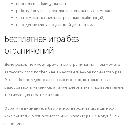
правила и таблицу выплат;
работу бонусных раундов и специальных символов;
частоту выпадения выигрышных комбинаций;
поведение слота на длинной дистанции.
Бесплатная игра без
ограничений
Демо-режим не имеет временных ограничений — вы можете
запускать слот
Rocket Reels
неограниченное количество раз.
Это особенно удобно для новых игроков, которые хотят
разобраться в механике, а также для опытных пользователей,
тестирующих стратегии ставок.
Обратите внимание: в бесплатной версии выигрыши носят
исключительно ознакомительный характер и не могут быть
выведены.