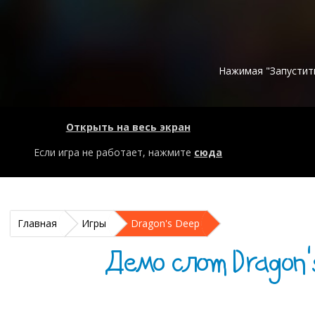
Нажимая "Запустить
Открыть на весь экран
Если игра не работает, нажмите
сюда
Главная
Игры
Dragon's Deep
Демо слот Dragon'