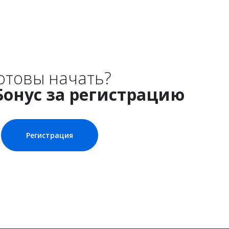
отовы начать?
Бонус за регистрацию
Регистрация