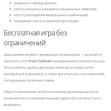
правила и таблицу выплат;
работу бонусных раундов и специальных символов;
частоту выпадения выигрышных комбинаций;
поведение слота на длинной дистанции.
Бесплатная игра без
ограничений
Демо-режим не имеет временных ограничений — вы можете
запускать слот
Fruit Cocktail
неограниченное количество раз.
Это особенно удобно для новых игроков, которые хотят
разобраться в механике, а также для опытных пользователей,
тестирующих стратегии ставок.
Обратите внимание: в бесплатной версии выигрыши носят
исключительно ознакомительный характер и не могут быть
выведены.