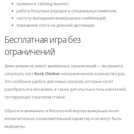
правила и таблицу выплат;
работу бонусных раундов и специальных символов;
частоту выпадения выигрышных комбинаций;
поведение слота на длинной дистанции.
Бесплатная игра без
ограничений
Демо-режим не имеет временных ограничений — вы можете
запускать слот
Rock Climber
неограниченное количество раз.
Это особенно удобно для новых игроков, которые хотят
разобраться в механике, а также для опытных пользователей,
тестирующих стратегии ставок.
Обратите внимание: в бесплатной версии выигрыши носят
исключительно ознакомительный характер и не могут быть
выведены.