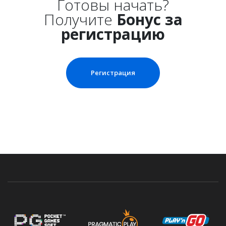
Готовы начать?
Получите
Бонус за
регистрацию
Регистрация