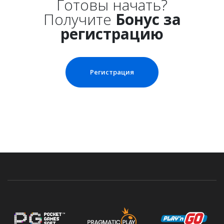
Готовы начать?
Получите
Бонус за
регистрацию
Регистрация