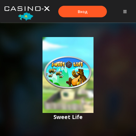
Вход
Sweet Life