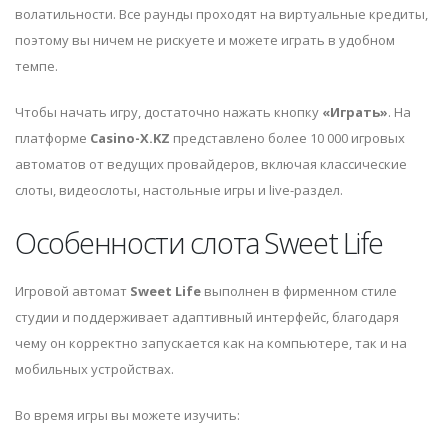
волатильности. Все раунды проходят на виртуальные кредиты,
поэтому вы ничем не рискуете и можете играть в удобном
темпе.
Чтобы начать игру, достаточно нажать кнопку
«Играть»
. На
платформе
Casino-X.KZ
представлено более 10 000 игровых
автоматов от ведущих провайдеров, включая классические
слоты, видеослоты, настольные игры и live-раздел.
Особенности слота Sweet Life
Игровой автомат
Sweet Life
выполнен в фирменном стиле
студии
и поддерживает адаптивный интерфейс, благодаря
чему он корректно запускается как на компьютере, так и на
мобильных устройствах.
Во время игры вы можете изучить: