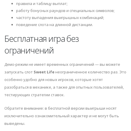
правила и таблицу выплат;
работу бонусных раундов и специальных символов;
частоту выпадения выигрышных комбинаций;
поведение слота на длинной дистанции.
Бесплатная игра без
ограничений
Демо-режим не имеет временных ограничений — вы можете
запускать слот
Sweet Life
неограниченное количество раз. Это
особенно удобно для новых игроков, которые хотят
разобраться в механике, а также для опытных пользователей,
тестирующих стратегии ставок.
Обратите внимание: в бесплатной версии выигрыши носят
исключительно ознакомительный характер и не могут быть
выведены.