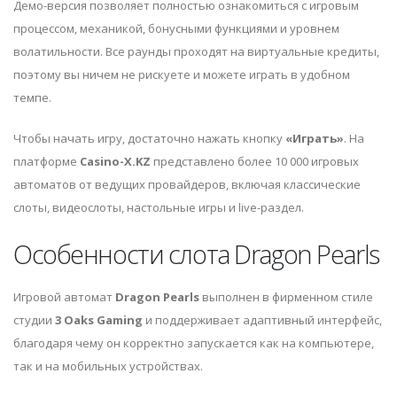
Демо-версия позволяет полностью ознакомиться с игровым
процессом, механикой, бонусными функциями и уровнем
волатильности. Все раунды проходят на виртуальные кредиты,
поэтому вы ничем не рискуете и можете играть в удобном
темпе.
Чтобы начать игру, достаточно нажать кнопку
«Играть»
. На
платформе
Casino-X.KZ
представлено более 10 000 игровых
автоматов от ведущих провайдеров, включая классические
слоты, видеослоты, настольные игры и live-раздел.
Особенности слота Dragon Pearls
Игровой автомат
Dragon Pearls
выполнен в фирменном стиле
студии
3 Oaks Gaming
и поддерживает адаптивный интерфейс,
благодаря чему он корректно запускается как на компьютере,
так и на мобильных устройствах.