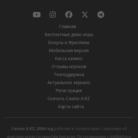
Главная
Бесплатные демо игры
Бонусы и Фриспины
Мобильная версия
Касса казино
Отзывы игроков
Техподдержка
Актуальное зеркало
Регистрация
Скачать Casino-X.KZ
Карта сайта
Casino-X.KZ, 2026 год
работает в соответствии с законами об
азартных играх государства Кюрасао. По соглашению с Antillephone