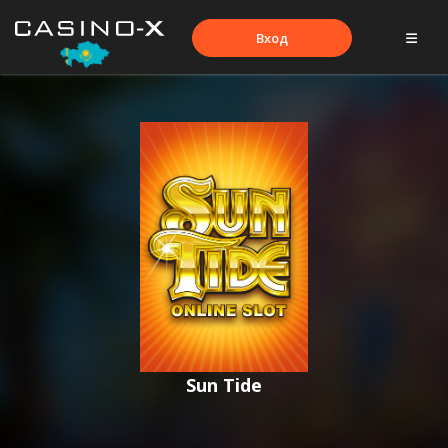
Вход
Sun Tide