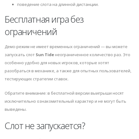
поведение слота на длинной дистанции.
Бесплатная игра без
ограничений
Демо-режим не имеет временных ограничений — вы можете
запускать слот
Sun Tide
неограниченное количество раз. Это
особенно удобно для новых игроков, которые хотят
разобраться в механике, а также для опытных пользователей,
тестирующих стратегии ставок.
Обратите внимание: в бесплатной версии выигрыши носят
исключительно ознакомительный характер и не могут быть
выведены.
Слот не запускается?