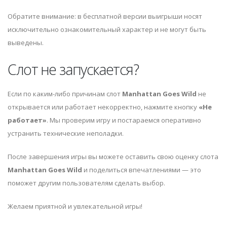
Обратите внимание: в бесплатной версии выигрыши носят
исключительно ознакомительный характер и не могут быть
выведены.
Слот не запускается?
Если по каким-либо причинам слот
Manhattan Goes Wild
не
открывается или работает некорректно, нажмите кнопку
«Не
работает»
. Мы проверим игру и постараемся оперативно
устранить технические неполадки.
После завершения игры вы можете оставить свою оценку слота
Manhattan Goes Wild
и поделиться впечатлениями — это
поможет другим пользователям сделать выбор.
Желаем приятной и увлекательной игры!