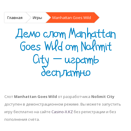
Главная
Игры
Manhattan Goes Wild
Демо слот Manhattan
Goes Wild от Nolimit
City — играть
бесплатно
Слот
Manhattan Goes Wild
от разработчика
Nolimit City
доступен в демонстрационном режиме. Вы можете запустить
игру бесплатно на сайте
Casino-X.KZ
без регистрации и без
пополнения счёта.