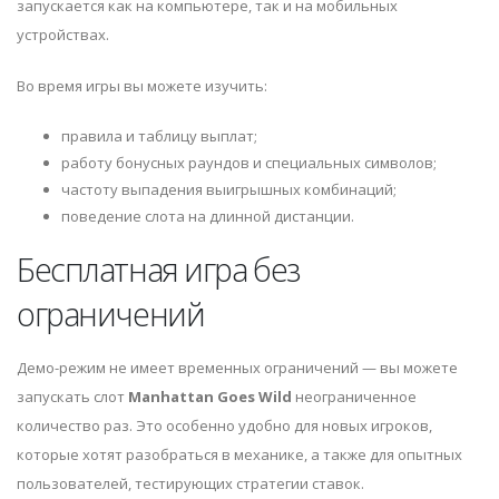
запускается как на компьютере, так и на мобильных
устройствах.
Во время игры вы можете изучить:
правила и таблицу выплат;
работу бонусных раундов и специальных символов;
частоту выпадения выигрышных комбинаций;
поведение слота на длинной дистанции.
Бесплатная игра без
ограничений
Демо-режим не имеет временных ограничений — вы можете
запускать слот
Manhattan Goes Wild
неограниченное
количество раз. Это особенно удобно для новых игроков,
которые хотят разобраться в механике, а также для опытных
пользователей, тестирующих стратегии ставок.