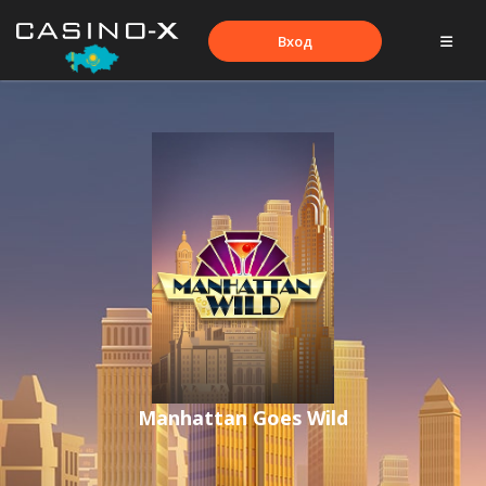
Вход
Manhattan Goes Wild