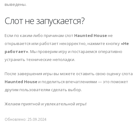
выведены.
Слот не запускается?
Если по каким-либо причинам слот
Haunted House
не
открывается или работает некорректно, нажмите кнопку
«Не
работает»
. Мы проверим игру и постараемся оперативно
устранить технические неполадки.
После завершения игры вы можете оставить свою оценку слота
Haunted House
и поделиться впечатлениями — это поможет
другим пользователям сделать выбор.
Желаем приятной и увлекательной игры!
Обновлено:
25.09.2024