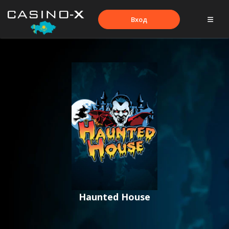
Вход
Haunted House