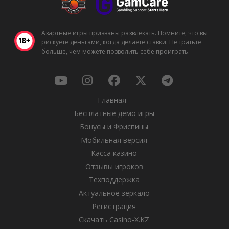
Азартные игры призваны развлекать. Помните, что вы
рискуете деньгами, когда делаете ставки. Не тратьте
больше, чем можете позволить себе проиграть.
Главная
Бесплатные демо игры
Бонусы и Фриспины
Мобильная версия
Касса казино
Отзывы игроков
Техподдержка
Актуальное зеркало
Регистрация
Скачать Casino-X.KZ