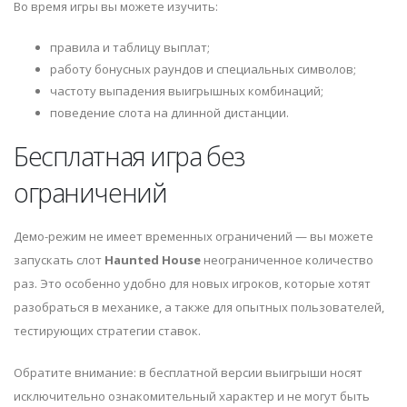
Во время игры вы можете изучить:
правила и таблицу выплат;
работу бонусных раундов и специальных символов;
частоту выпадения выигрышных комбинаций;
поведение слота на длинной дистанции.
Бесплатная игра без
ограничений
Демо-режим не имеет временных ограничений — вы можете
запускать слот
Haunted House
неограниченное количество
раз. Это особенно удобно для новых игроков, которые хотят
разобраться в механике, а также для опытных пользователей,
тестирующих стратегии ставок.
Обратите внимание: в бесплатной версии выигрыши носят
исключительно ознакомительный характер и не могут быть