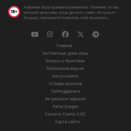
Азартные игры призваны развлекать. Помните, что вы
рискуете деньгами, когда делаете ставки. Не тратьте
больше, чем можете позволить себе проиграть.
Главная
Бесплатные демо игры
Бонусы и Фриспины
Мобильная версия
Касса казино
Отзывы игроков
Техподдержка
Актуальное зеркало
Регистрация
Скачать Casino-X.KZ
Карта сайта