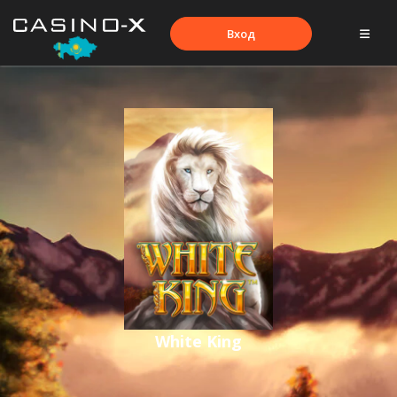
Вход
White King