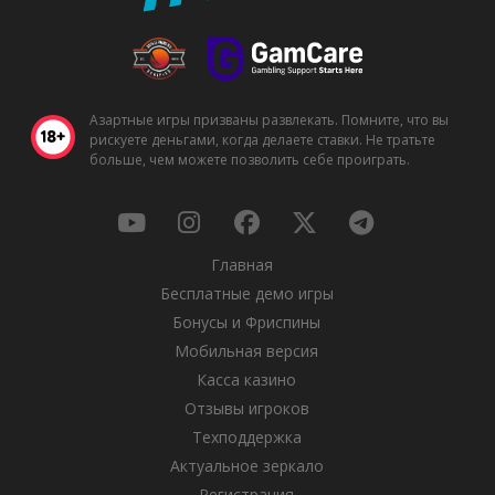
Азартные игры призваны развлекать. Помните, что вы
рискуете деньгами, когда делаете ставки. Не тратьте
больше, чем можете позволить себе проиграть.
Главная
Бесплатные демо игры
Бонусы и Фриспины
Мобильная версия
Касса казино
Отзывы игроков
Техподдержка
Актуальное зеркало
Регистрация