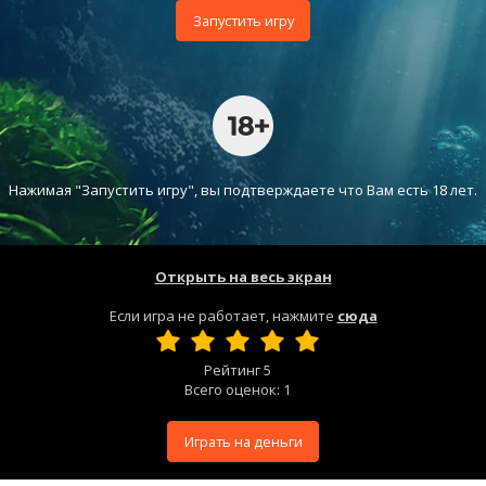
Запустить игру
Нажимая "Запустить игру", вы подтверждаете что Вам есть 18 лет.
Открыть на весь экран
Если игра не работает, нажмите
сюда
Рейтинг
5
Всего оценок:
1
Играть на деньги