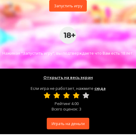
Запустить игру
Нажимая "Запустить игру", вы подтверждаете что Вам есть 18 лет.
Открыть на весь экран
Если игра не работает, нажмите
сюда
Рейтинг
4.00
Всего оценок:
3
Играть на деньги