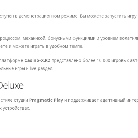
ступен в демонстрационном режиме. Вы можете запустить игру 
роцессом, механикой, бонусными функциями и уровнем волатиль
уете и можете играть в удобном темпе.
 платформе
Casino-X.KZ
представлено более 10 000 игровых ав
ьные игры и live-раздел.
Deluxe
стиле студии
Pragmatic Play
и поддерживает адаптивный интер
х устройствах.