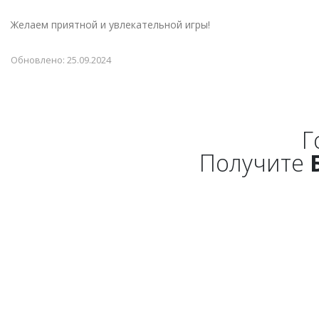
Желаем приятной и увлекательной игры!
Обновлено:
25.09.2024
Г
Получите