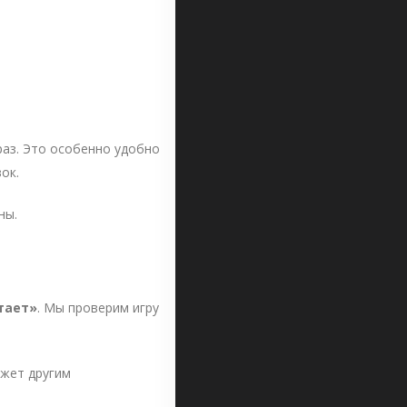
аз. Это особенно удобно
ок.
ны.
тает»
. Мы проверим игру
жет другим