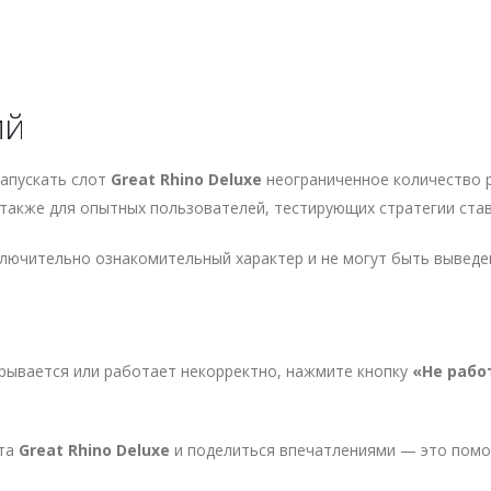
ий
апускать слот
Great Rhino Deluxe
неограниченное количество р
 также для опытных пользователей, тестирующих стратегии став
ключительно ознакомительный характер и не могут быть выведе
рывается или работает некорректно, нажмите кнопку
«Не рабо
ота
Great Rhino Deluxe
и поделиться впечатлениями — это помо