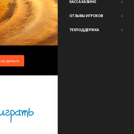
КАССА КАЗИНО
ОТЗЫВЫ ИГРОКОВ
ТЕХПОДДЕРЖКА
 на деньги
 играть