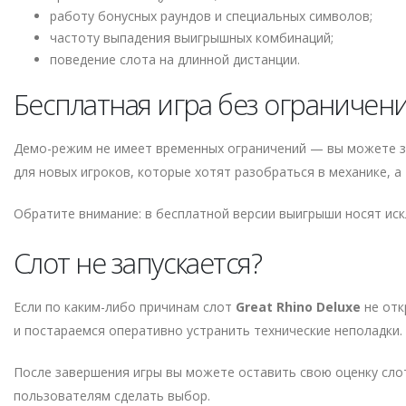
работу бонусных раундов и специальных символов;
частоту выпадения выигрышных комбинаций;
поведение слота на длинной дистанции.
Бесплатная игра без ограничен
Демо-режим не имеет временных ограничений — вы можете з
для новых игроков, которые хотят разобраться в механике, а
Обратите внимание: в бесплатной версии выигрыши носят ис
Слот не запускается?
Если по каким-либо причинам слот
Great Rhino Deluxe
не отк
и постараемся оперативно устранить технические неполадки.
После завершения игры вы можете оставить свою оценку сл
пользователям сделать выбор.