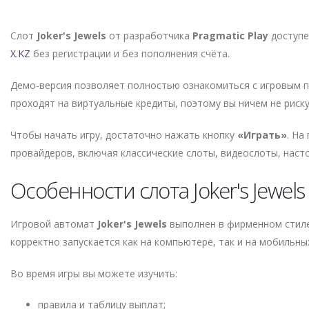
Слот
Joker's Jewels
от разработчика
Pragmatic Play
доступе
X.KZ
без регистрации и без пополнения счёта.
Демо-версия позволяет полностью ознакомиться с игровым п
проходят на виртуальные кредиты, поэтому вы ничем не риск
Чтобы начать игру, достаточно нажать кнопку
«Играть»
. На
провайдеров, включая классические слоты, видеослоты, настол
Особенности слота Joker's Jewels
Игровой автомат
Joker's Jewels
выполнен в фирменном стил
корректно запускается как на компьютере, так и на мобильны
Во время игры вы можете изучить:
правила и таблицу выплат;