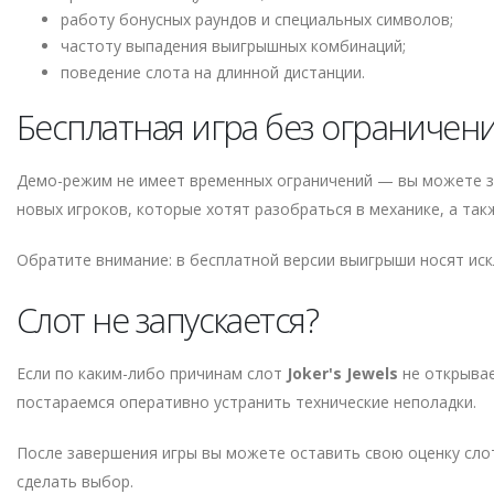
работу бонусных раундов и специальных символов;
частоту выпадения выигрышных комбинаций;
поведение слота на длинной дистанции.
Бесплатная игра без ограничен
Демо-режим не имеет временных ограничений — вы можете з
новых игроков, которые хотят разобраться в механике, а та
Обратите внимание: в бесплатной версии выигрыши носят ис
Слот не запускается?
Если по каким-либо причинам слот
Joker's Jewels
не открывае
постараемся оперативно устранить технические неполадки.
После завершения игры вы можете оставить свою оценку сл
сделать выбор.