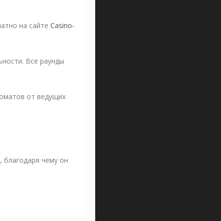
латно на сайте
Casino-
ности. Все раунды
томатов от ведущих
 благодаря чему он