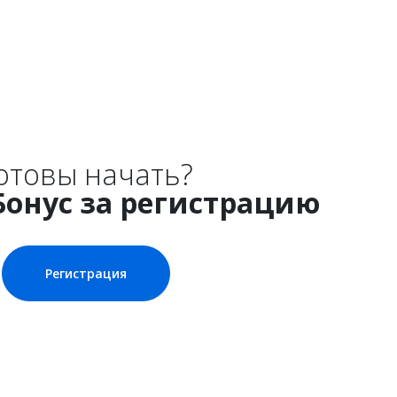
отовы начать?
Бонус за регистрацию
Регистрация