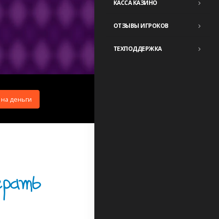
КАССА КАЗИНО
ОТЗЫВЫ ИГРОКОВ
ТЕХПОДДЕРЖКА
 на деньги
грать