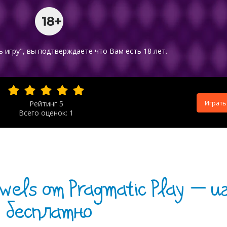
 игру", вы подтверждаете что Вам есть 18 лет.
Играть
Рейтинг
5
Всего оценок:
1
ewels от Pragmatic Play — и
бесплатно