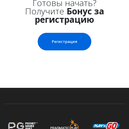
Готовы начать?
Получите
Бонус за
регистрацию
Регистрация