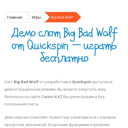
Главная
Игры
Big Bad Wolf
Демо слот Big Bad Wolf
от Quickspin — играть
бесплатно
Слот
Big Bad Wolf
от разработчика
Quickspin
доступен в
демонстрационном режиме. Вы можете запустить игру
бесплатно на сайте
Casino-X.KZ
без регистрации и без
пополнения счёта.
Демо-версия позволяет полностью ознакомиться с игровым
процессом, механикой, бонусными функциями и уровнем