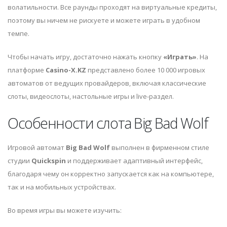
волатильности. Все раунды проходят на виртуальные кредиты,
поэтому вы ничем не рискуете и можете играть в удобном
темпе.
Чтобы начать игру, достаточно нажать кнопку
«Играть»
. На
платформе
Casino-X.KZ
представлено более 10 000 игровых
автоматов от ведущих провайдеров, включая классические
слоты, видеослоты, настольные игры и live-раздел.
Особенности слота Big Bad Wolf
Игровой автомат
Big Bad Wolf
выполнен в фирменном стиле
студии
Quickspin
и поддерживает адаптивный интерфейс,
благодаря чему он корректно запускается как на компьютере,
так и на мобильных устройствах.
Во время игры вы можете изучить: