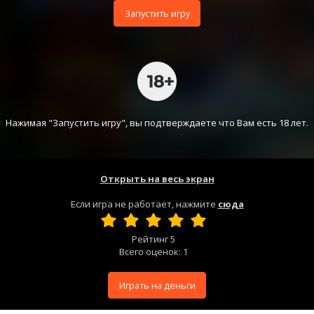
Запустить игру
Нажимая "Запустить игру", вы подтверждаете что Вам есть 18 лет.
Открыть на весь экран
Если игра не работает, нажмите
сюда
Рейтинг
5
Всего оценок:
1
Играть на деньги