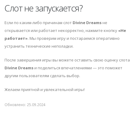
Слот не запускается?
Если по каким-либо причинам слот
Divine Dreams
не
открывается или работает некорректно, нажмите кнопку
«Не
работает»
. Мы проверим игру и постараемся оперативно
устранить технические неполадки.
После завершения игры вы можете оставить свою оценку слота
Divine Dreams
и поделиться впечатлениями — это поможет
другим пользователям сделать выбор.
Желаем приятной и увлекательной игры!
Обновлено:
25.09.2024