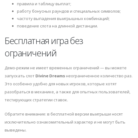
правила и таблицу выплат;
работу бонусных раундов и специальных символов;
частоту выпадения выигрышных комбинаций;
поведение слота на длинной дистанции.
Бесплатная игра без
ограничений
Демо-режим не имеет временных ограничений — вы можете
запускать слот
Divine Dreams
неограниченное количество раз.
Это особенно удобно для новых игроков, которые хотят
разобраться в механике, а также для опытных пользователей,
тестирующих стратегии ставок.
Обратите внимание: в бесплатной версии выигрыши носят
исключительно ознакомительный характер и не могут быть
выведены.