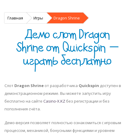
Главная
Игры
Dragon Shrine
Демо слот Dragon
Shrine от Quickspin —
играть бесплатно
Слот
Dragon Shrine
от разработчика
Quickspin
доступен в
демонстрационном режиме. Вы можете запустить игру
бесплатно на сайте
Casino-X.KZ
без регистрации и без
пополнения счёта.
Демо-версия позволяет полностью ознакомиться с игровым
процессом, механикой, бонусными функциями и уровнем