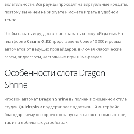
волатильности. Все раунды проходят на виртуальные кредиты,
поэтому вы ничем не рискуете и можете играть в удобном
темпе.
Чтобы начать игру, достаточно нажать кнопку
«Играть»
. На
платформе
Casino-X.KZ
представлено более 10 000 игровых
автоматов от ведущих провайдеров, включая классические
слоты, видеослоты, настольные игры и live-раздел.
Особенности слота Dragon
Shrine
Игровой автомат
Dragon Shrine
выполнен в фирменном стиле
студии
Quickspin
и поддерживает адаптивный интерфейс,
благодаря чему он корректно запускается как на компьютере,
так и на мобильных устройствах.