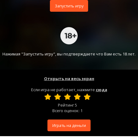
Запустить игру
Нажимая "Запустить игру", вы подтверждаете что Вам есть 18 лет.
Открыть на весь экран
Если игра не работает, нажмите
сюда
Рейтинг
5
Всего оценок:
1
Играть на деньги