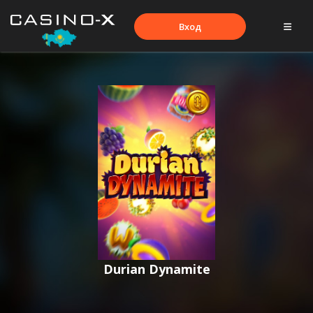
Вход
Durian Dynamite