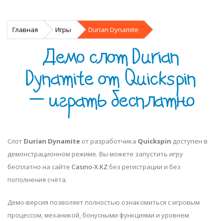
Главная
Игры
Durian Dynamite
Демо слот Durian
Dynamite от Quickspin
— играть бесплатно
Слот
Durian Dynamite
от разработчика
Quickspin
доступен в
демонстрационном режиме. Вы можете запустить игру
бесплатно на сайте
Casino-X.KZ
без регистрации и без
пополнения счёта.
Демо-версия позволяет полностью ознакомиться с игровым
процессом, механикой, бонусными функциями и уровнем