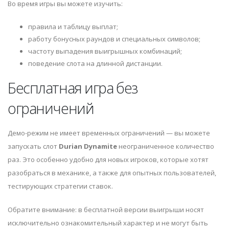
Во время игры вы можете изучить:
правила и таблицу выплат;
работу бонусных раундов и специальных символов;
частоту выпадения выигрышных комбинаций;
поведение слота на длинной дистанции.
Бесплатная игра без
ограничений
Демо-режим не имеет временных ограничений — вы можете
запускать слот
Durian Dynamite
неограниченное количество
раз. Это особенно удобно для новых игроков, которые хотят
разобраться в механике, а также для опытных пользователей,
тестирующих стратегии ставок.
Обратите внимание: в бесплатной версии выигрыши носят
исключительно ознакомительный характер и не могут быть