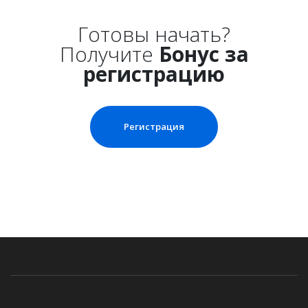
Готовы начать?
Получите
Бонус за
регистрацию
Регистрация