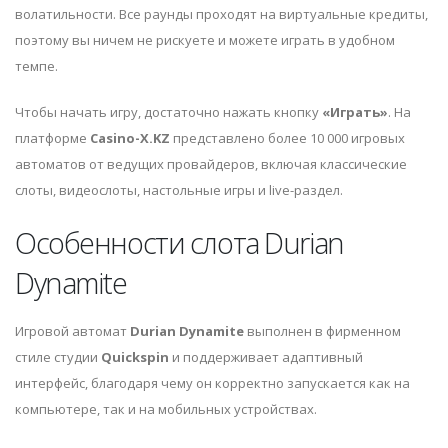
волатильности. Все раунды проходят на виртуальные кредиты,
поэтому вы ничем не рискуете и можете играть в удобном
темпе.
Чтобы начать игру, достаточно нажать кнопку
«Играть»
. На
платформе
Casino-X.KZ
представлено более 10 000 игровых
автоматов от ведущих провайдеров, включая классические
слоты, видеослоты, настольные игры и live-раздел.
Особенности слота Durian
Dynamite
Игровой автомат
Durian Dynamite
выполнен в фирменном
стиле студии
Quickspin
и поддерживает адаптивный
интерфейс, благодаря чему он корректно запускается как на
компьютере, так и на мобильных устройствах.