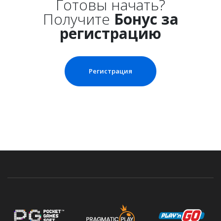
Готовы начать?
Получите
Бонус за
регистрацию
Регистрация