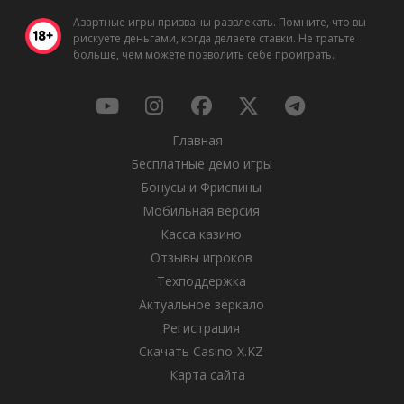
Азартные игры призваны развлекать. Помните, что вы
рискуете деньгами, когда делаете ставки. Не тратьте
больше, чем можете позволить себе проиграть.
Главная
Бесплатные демо игры
Бонусы и Фриспины
Мобильная версия
Касса казино
Отзывы игроков
Техподдержка
Актуальное зеркало
Регистрация
Скачать Casino-X.KZ
Карта сайта