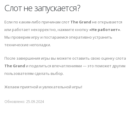
Слот не запускается?
Если по каким-либо причинам слот
The Grand
не открывается
или работает некорректно, нажмите кнопку
«Не работает»
.
Мы проверим игру и постараемся оперативно устранить
технические неполадки.
После завершения игры вы можете оставить свою оценку слота
The Grand
и поделиться впечатлениями — это поможет другим
пользователям сделать выбор.
Желаем приятной и увлекательной игры!
Обновлено:
25.09.2024