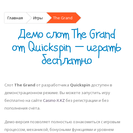
Главная
Игры
The Grand
Демо слот The Grand
от Quickspin — играть
бесплатно
Слот
The Grand
от разработчика
Quickspin
доступен в
демонстрационном режиме. Вы можете запустить игру
бесплатно на сайте
Casino-X.KZ
без регистрации и без
пополнения счёта.
Демо-версия позволяет полностью ознакомиться с игровым
процессом, механикой, бонусными функциями и уровнем