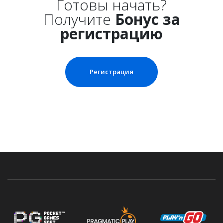
Готовы начать?
Получите
Бонус за
регистрацию
Регистрация