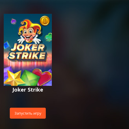
Joker Strike
Запустить игру