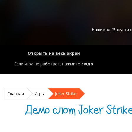
Нажимая "Запустить
Открыть на весь экран
Если игра не работает, нажмите
сюда
Главная
Игры
Joker Strike
Демо слот Joker Strik