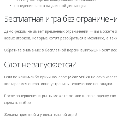
поведение слота на длинной дистанции.
Бесплатная игра без ограничен
Демо-режим не имеет временных ограничений — вы можете з
новых игроков, которые хотят разобраться в механике, а та
Обратите внимание: в бесплатной версии выигрыши носят ис
Слот не запускается?
Если по каким-либо причинам слот
Joker Strike
не открываетс
постараемся оперативно устранить технические неполадки.
После завершения игры вы можете оставить свою оценку сл
сделать выбор.
Желаем приятной и увлекательной игры!