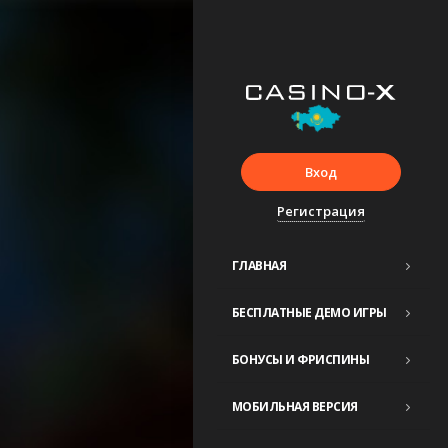
Вход
Регистрация
ГЛАВНАЯ
БЕСПЛАТНЫЕ ДЕМО ИГРЫ
БОНУСЫ И ФРИСПИНЫ
МОБИЛЬНАЯ ВЕРСИЯ