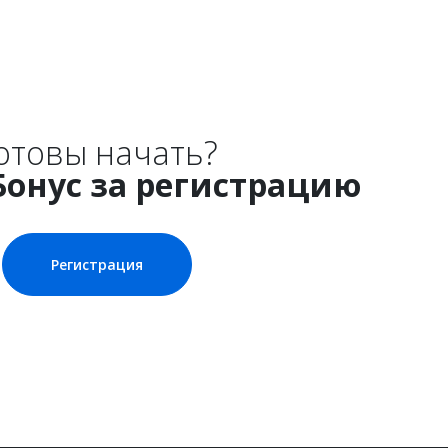
отовы начать?
Бонус за регистрацию
Регистрация