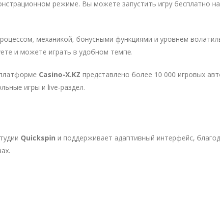
онстрационном режиме. Вы можете запустить игру бесплатно н
роцессом, механикой, бонусными функциями и уровнем волатиль
уете и можете играть в удобном темпе.
 платформе
Casino-X.KZ
представлено более 10 000 игровых ав
ьные игры и live-раздел.
студии
Quickspin
и поддерживает адаптивный интерфейс, благод
ах.