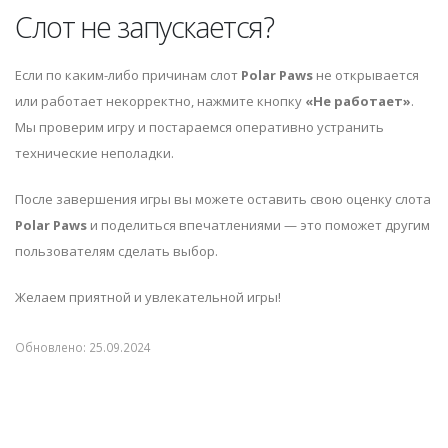
Слот не запускается?
Если по каким-либо причинам слот
Polar Paws
не открывается
или работает некорректно, нажмите кнопку
«Не работает»
.
Мы проверим игру и постараемся оперативно устранить
технические неполадки.
После завершения игры вы можете оставить свою оценку слота
Polar Paws
и поделиться впечатлениями — это поможет другим
пользователям сделать выбор.
Желаем приятной и увлекательной игры!
Обновлено:
25.09.2024