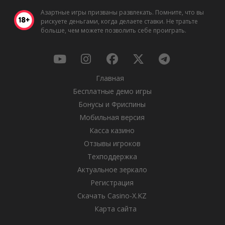
Азартные игры призваны развлекать. Помните, что вы
рискуете деньгами, когда делаете ставки. Не тратьте
больше, чем можете позволить себе проиграть.
Главная
Бесплатные демо игры
Бонусы и Фриспины
Мобильная версия
Касса казино
Отзывы игроков
Техподдержка
Актуальное зеркало
Регистрация
Скачать Casino-X.KZ
Карта сайта