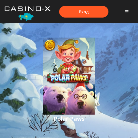
Вход
Polar Paws