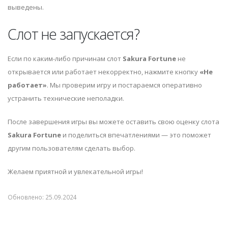
выведены.
Слот не запускается?
Если по каким-либо причинам слот
Sakura Fortune
не
открывается или работает некорректно, нажмите кнопку
«Не
работает»
. Мы проверим игру и постараемся оперативно
устранить технические неполадки.
После завершения игры вы можете оставить свою оценку слота
Sakura Fortune
и поделиться впечатлениями — это поможет
другим пользователям сделать выбор.
Желаем приятной и увлекательной игры!
Обновлено:
25.09.2024