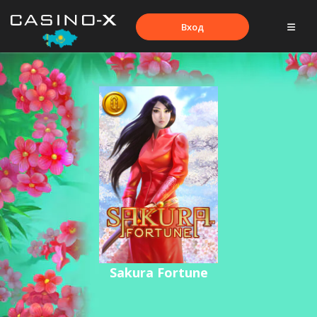
Вход
Sakura Fortune