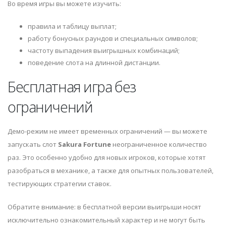
Во время игры вы можете изучить:
правила и таблицу выплат;
работу бонусных раундов и специальных символов;
частоту выпадения выигрышных комбинаций;
поведение слота на длинной дистанции.
Бесплатная игра без
ограничений
Демо-режим не имеет временных ограничений — вы можете
запускать слот
Sakura Fortune
неограниченное количество
раз. Это особенно удобно для новых игроков, которые хотят
разобраться в механике, а также для опытных пользователей,
тестирующих стратегии ставок.
Обратите внимание: в бесплатной версии выигрыши носят
исключительно ознакомительный характер и не могут быть