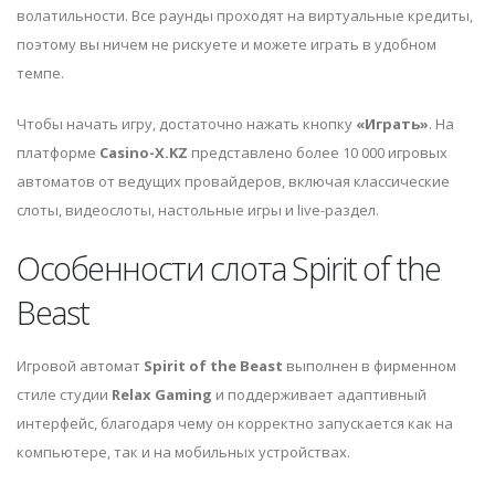
волатильности. Все раунды проходят на виртуальные кредиты,
поэтому вы ничем не рискуете и можете играть в удобном
темпе.
Чтобы начать игру, достаточно нажать кнопку
«Играть»
. На
платформе
Casino-X.KZ
представлено более 10 000 игровых
автоматов от ведущих провайдеров, включая классические
слоты, видеослоты, настольные игры и live-раздел.
Особенности слота Spirit of the
Beast
Игровой автомат
Spirit of the Beast
выполнен в фирменном
стиле студии
Relax Gaming
и поддерживает адаптивный
интерфейс, благодаря чему он корректно запускается как на
компьютере, так и на мобильных устройствах.