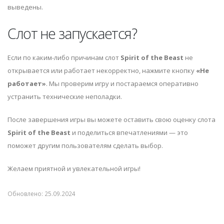
выведены.
Слот не запускается?
Если по каким-либо причинам слот
Spirit of the Beast
не
открывается или работает некорректно, нажмите кнопку
«Не
работает»
. Мы проверим игру и постараемся оперативно
устранить технические неполадки.
После завершения игры вы можете оставить свою оценку слота
Spirit of the Beast
и поделиться впечатлениями — это
поможет другим пользователям сделать выбор.
Желаем приятной и увлекательной игры!
Обновлено:
25.09.2024