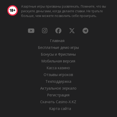
Азартные игры призваны развлекать. Помните, что вы
рискуете деньгами, когда делаете ставки. Не тратьте
больше, чем можете позволить себе проиграть.
Главная
Бесплатные демо игры
Бонусы и Фриспины
Мобильная версия
Касса казино
Отзывы игроков
Техподдержка
Актуальное зеркало
Регистрация
Скачать Casino-X.KZ
Карта сайта