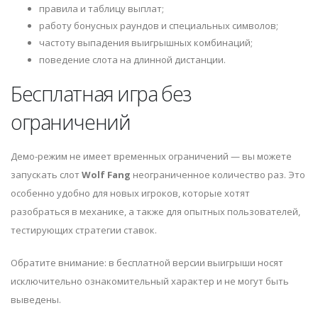
правила и таблицу выплат;
работу бонусных раундов и специальных символов;
частоту выпадения выигрышных комбинаций;
поведение слота на длинной дистанции.
Бесплатная игра без
ограничений
Демо-режим не имеет временных ограничений — вы можете
запускать слот
Wolf Fang
неограниченное количество раз. Это
особенно удобно для новых игроков, которые хотят
разобраться в механике, а также для опытных пользователей,
тестирующих стратегии ставок.
Обратите внимание: в бесплатной версии выигрыши носят
исключительно ознакомительный характер и не могут быть
выведены.