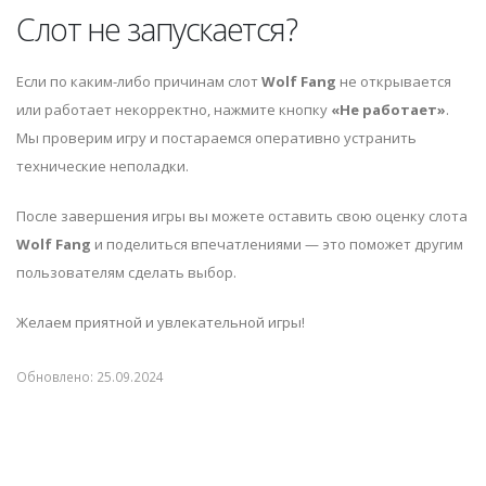
Слот не запускается?
Если по каким-либо причинам слот
Wolf Fang
не открывается
или работает некорректно, нажмите кнопку
«Не работает»
.
Мы проверим игру и постараемся оперативно устранить
технические неполадки.
После завершения игры вы можете оставить свою оценку слота
Wolf Fang
и поделиться впечатлениями — это поможет другим
пользователям сделать выбор.
Желаем приятной и увлекательной игры!
Обновлено:
25.09.2024