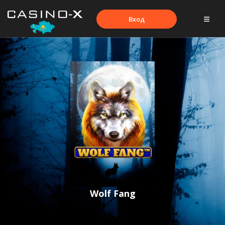
Вход
Wolf Fang