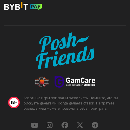
Азартные игры призваны развлекать. Помните, что вы
рискуете деньгами, когда делаете ставки. Не тратьте
больше, чем можете позволить себе проиграть.