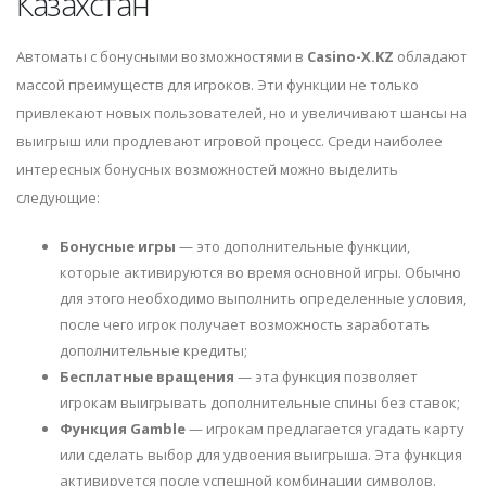
Казахстан
Автоматы с бонусными возможностями в
Casino-X.KZ
обладают
массой преимуществ для игроков. Эти функции не только
привлекают новых пользователей, но и увеличивают шансы на
выигрыш или продлевают игровой процесс. Среди наиболее
интересных бонусных возможностей можно выделить
следующие:
Бонусные игры
— это дополнительные функции,
которые активируются во время основной игры. Обычно
для этого необходимо выполнить определенные условия,
после чего игрок получает возможность заработать
дополнительные кредиты;
Бесплатные вращения
— эта функция позволяет
игрокам выигрывать дополнительные спины без ставок;
Функция Gamble
— игрокам предлагается угадать карту
или сделать выбор для удвоения выигрыша. Эта функция
активируется после успешной комбинации символов.