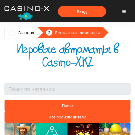
Вход
Главная
Бесплатные демо игры
Игровые автоматы в
Casino-X.KZ
Все производители